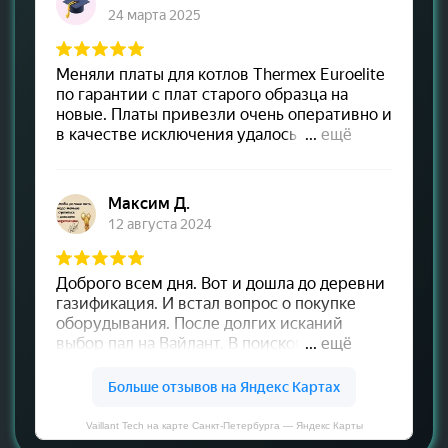
Vaillant Tech на карте Санкт‑Петербурга — Яндекс Карты